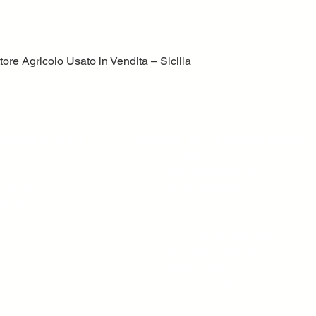
ore Agricolo Usato in Vendita – Sicilia
Vista rapida
volatile?
Dove ci troviamo
Volatile Bernardo srl
C.da TreFontane snc
ttori,
95046 Palagonia CT
trezzature
tività
 grande del
Tel. +39 095 7951229
Fax. +39 095 7951229
ore
mail
info@volatile.it
www.volatile.it
P.iva e C.F. 03543990877