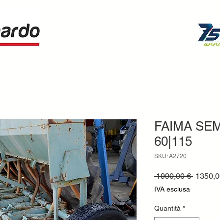
FAIMA SE
60|115
SKU: A2720
Prezzo
 1990,00 € 
1350,0
regolar
IVA esclusa
Quantità
*