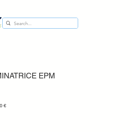
MINATRICE EPM
Prezzo
0 €
e
scontato