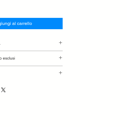
iungi al carrello
.
essionaria.
o esclusi