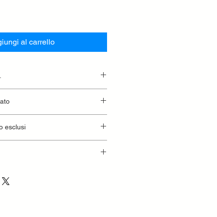
iungi al carrello
.
essionaria.
lato
o esclusi