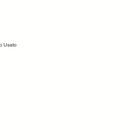
to Usato
Vista rapida
volatile?
Dove ci troviamo
Volatile Bernardo srl
C.da TreFontane snc
ttori,
95046 Palagonia CT
trezzature
tività
 grande del
Tel. +39 095 7951229
Fax. +39 095 7951229
ore
mail
info@volatile.it
www.volatile.it