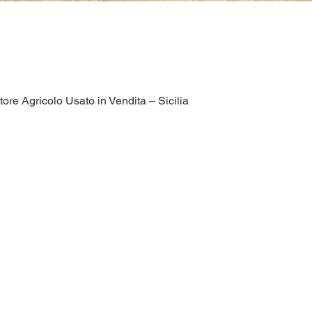
ore Agricolo Usato in Vendita – Sicilia
Vista rapida
volatile?
Dove ci troviamo
Volatile Bernardo srl
C.da TreFontane snc
ttori,
95046 Palagonia CT
trezzature
tività
 grande del
Tel. +39 095 7951229
Fax. +39 095 7951229
ore
mail
info@volatile.it
www.volatile.it