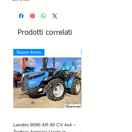
Prodotti correlati
Nuovo Arrivo
Nuovo Arrivo
Landini 9095 AR 95 CV 4x4 –
Lamborghini ST70 Tratto
Trattore Agricolo Usato in
Cingolato