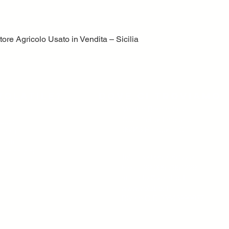
ore Agricolo Usato in Vendita – Sicilia
Vista rapida
volatile?
Dove ci troviamo
Volatile Bernardo srl
C.da TreFontane snc
ttori,
95046 Palagonia CT
trezzature
tività
 grande del
Tel. +39 095 7951229
Fax. +39 095 7951229
ore
mail
info@volatile.it
www.volatile.it
P.iva e C.F. 03543990877