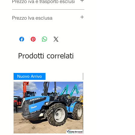
Prezzo iva e trasporto esclusi
Prezzo Iva esclusa
Prodotti correlati
Nuovo Arrivo
Nuovo Arrivo