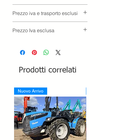
Ritiro presso la concessionaria.
Prezzo iva e trasporto esclusi
Prezzo Iva esclusa
Prodotti correlati
Nuovo Arrivo
Nuovo Arrivo