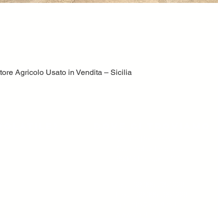
ore Agricolo Usato in Vendita – Sicilia
Vista rapida
volatile?
Dove ci troviamo
Volatile Bernardo srl
C.da TreFontane snc
ttori,
95046 Palagonia CT
trezzature
tività
 grande del
Tel. +39 095 7951229
Fax. +39 095 7951229
ore
mail
info@volatile.it
www.volatile.it