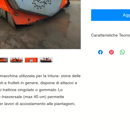
Agg
Caratteristiche Tecni
Attacco a tre punt
Protezione posteri
Protezione anteri
Scatola con ruota 
Albero cardanico
macchina utilizzata per la tritura- zione delle
Cuffia protezione
Rotore con mazze
ti e frutteti in genere, dispone di attacco a
Trasmissione a ci
si trattrice cingolato o gommato. Lo
Rullo posteriore r
 trasversale (max 40 cm) permette
in altezza con ras
er lavori di accostamento alle piantagioni,
Controtelaio inter
Serie di contrasti 
Ramponi posteriori
Pistone doppio eff