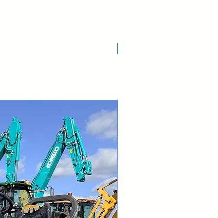
ale
iale a polvere
Nuovo Arrivo