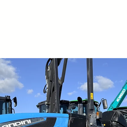
spostamento later
Verniciatura spec