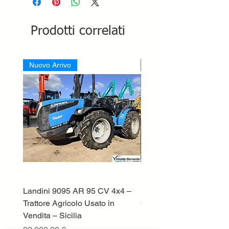
Prodotti correlati
Nuovo Arrivo
Nuovo Arrivo
Landini 9095 AR 95 CV 4x4 –
Lamborghini ST70 Tratto
Trattore Agricolo Usato in
Cingolato
Vendita – Sicilia
Prezzo
13.500,00 €