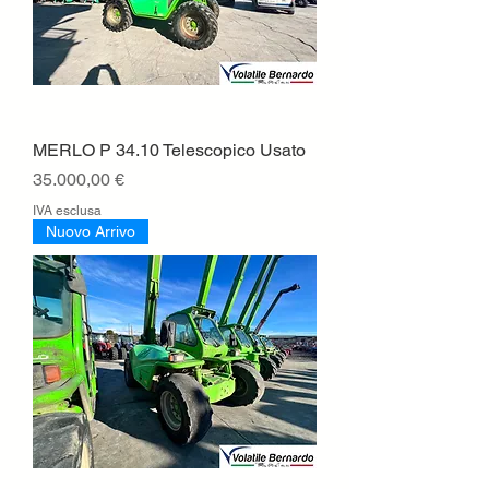
MERLO P 34.10 Telescopico Usato
Prezzo
35.000,00 €
IVA esclusa
Nuovo Arrivo