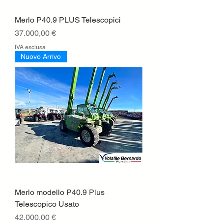
Merlo P40.9 PLUS Telescopici
Prezzo
37.000,00 €
IVA esclusa
Nuovo Arrivo
Merlo modello P40.9 Plus
Telescopico Usato
Prezzo
42.000,00 €