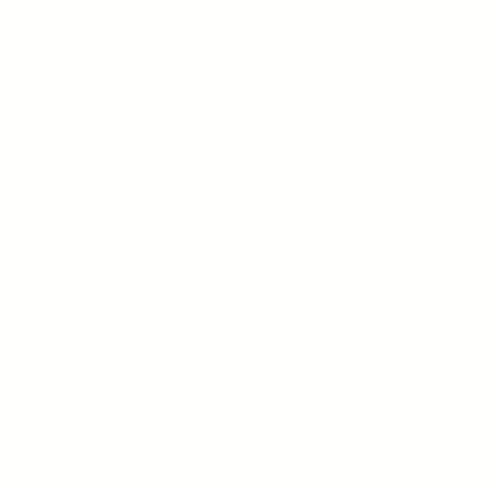
volatile?
Dove ci troviamo
Volatile Bernardo srl
C.da TreFontane snc
ttori,
95046 Palagonia CT
trezzature
tività
 grande del
Tel. +39 095 7951229
Fax. +39 095 7951229
ore
mail
info@volatile.it
www.volatile.it
P.iva e C.F. 03543990877