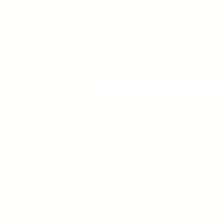
Perche' scegliere 
Presenti nel mercato dal 1951
il nostro parco mezzi ha più di 600 tra
mietitrebbie, escavatori e tutte le at
che possono essere utili per la tua at
la nostra rete di assistenza è la più
sud Italia
consegnamo i tuoi acquisti in 24/48 